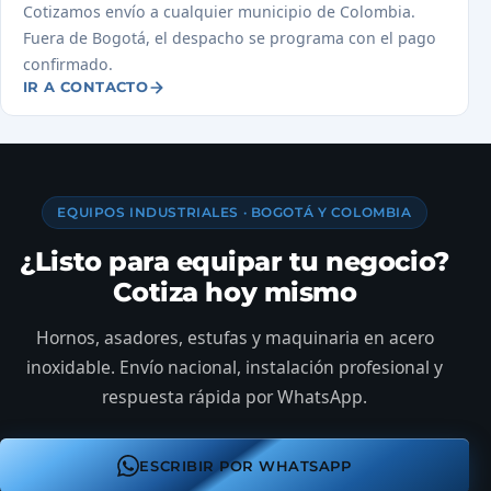
Cotizamos envío a cualquier municipio de Colombia.
Fuera de Bogotá, el despacho se programa con el pago
confirmado.
IR A CONTACTO
EQUIPOS INDUSTRIALES · BOGOTÁ Y COLOMBIA
¿Listo para equipar tu negocio?
Cotiza hoy mismo
Hornos, asadores, estufas y maquinaria en acero
inoxidable. Envío nacional, instalación profesional y
respuesta rápida por WhatsApp.
ESCRIBIR POR WHATSAPP