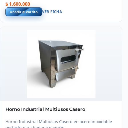
Colombia.
$ 1.600.000
VER FICHA
Añadir al carrito
Horno Industrial Multiusos Casero
Horno Industrial Multiusos Casero en acero inoxidable
perfecto para hogar y negocio