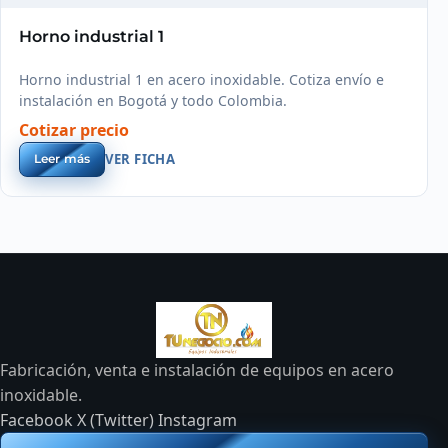
Horno industrial 1
Horno industrial 1 en acero inoxidable. Cotiza envío e
instalación en Bogotá y todo Colombia.
Cotizar precio
VER FICHA
Leer más
Fabricación, venta e instalación de equipos en acero
inoxidable.
Facebook
X (Twitter)
Instagram