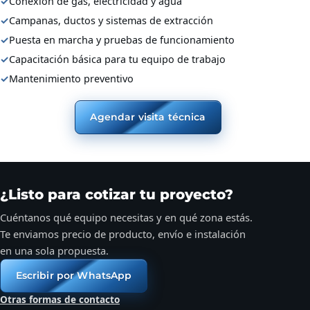
✓
Conexión de gas, electricidad y agua
✓
Campanas, ductos y sistemas de extracción
✓
Puesta en marcha y pruebas de funcionamiento
✓
Capacitación básica para tu equipo de trabajo
✓
Mantenimiento preventivo
Agendar visita técnica
¿Listo para cotizar tu proyecto?
Cuéntanos qué equipo necesitas y en qué zona estás.
Te enviamos precio de producto, envío e instalación
en una sola propuesta.
Escribir por WhatsApp
Otras formas de contacto