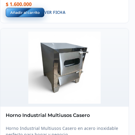
Colombia.
$ 1.600.000
VER FICHA
Añadir al carrito
Horno Industrial Multiusos Casero
Horno Industrial Multiusos Casero en acero inoxidable
perfecto para hogar y negocio