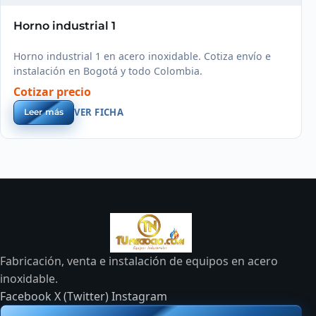
Horno industrial 1
Horno industrial 1 en acero inoxidable. Cotiza envío e
instalación en Bogotá y todo Colombia.
Cotizar precio
VER FICHA
Leer más
Fabricación, venta e instalación de equipos en acero
inoxidable.
Facebook
X (Twitter)
Instagram