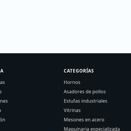
SA
CATEGORÍAS
ías
Hornos
s
Asadores de pollos
ones
Estufas industriales
o
Vitrinas
ión
Mesones en acero
Maquinaria especializada