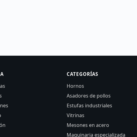
SA
CATEGORÍAS
ías
Hornos
s
Asadores de pollos
ones
Estufas industriales
o
Vitrinas
ión
Mesones en acero
Maquinaria especializada