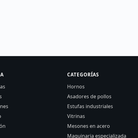
SA
CATEGORÍAS
ías
Hornos
s
Asadores de pollos
ones
Estufas industriales
o
Vitrinas
ión
Mesones en acero
Maquinaria especializada