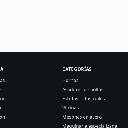
SA
CATEGORÍAS
ías
Hornos
s
Asadores de pollos
ones
Estufas industriales
o
Vitrinas
ión
Mesones en acero
Maquinaria especializada