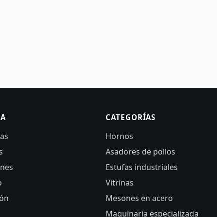
SA
CATEGORÍAS
ías
Hornos
s
Asadores de pollos
ones
Estufas industriales
o
Vitrinas
ión
Mesones en acero
Maquinaria especializada