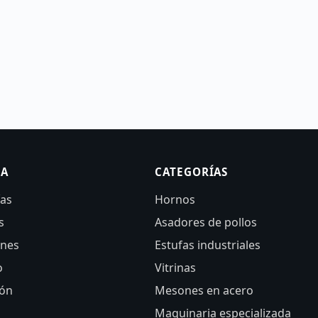
SA
CATEGORÍAS
ías
Hornos
s
Asadores de pollos
ones
Estufas industriales
o
Vitrinas
ión
Mesones en acero
Maquinaria especializada