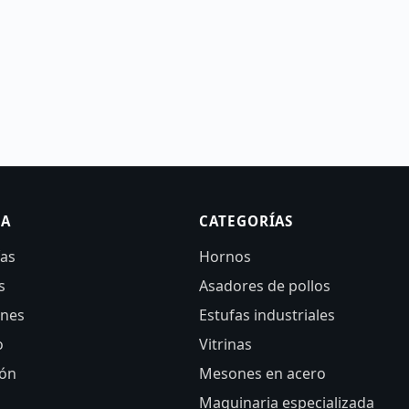
SA
CATEGORÍAS
ías
Hornos
s
Asadores de pollos
ones
Estufas industriales
o
Vitrinas
ión
Mesones en acero
Maquinaria especializada