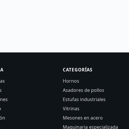
SA
CATEGORÍAS
ías
Hornos
s
Asadores de pollos
ones
Estufas industriales
o
Vitrinas
ión
Mesones en acero
Maquinaria especializada