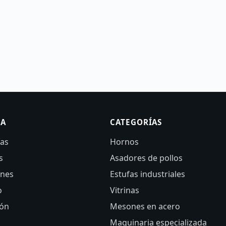
SA
CATEGORÍAS
ías
Hornos
s
Asadores de pollos
ones
Estufas industriales
o
Vitrinas
ión
Mesones en acero
Maquinaria especializada