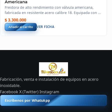
Americana
Freidora de alto rendimiento con válvula americana,
fabricada en resistente acero calibre 18. Equipada con 4
túneles de hierro para un calentamiento rápido.
$ 3.300.000
VER FICHA
Añadir al carrito
Fabricación, venta e instalación de equipos en acero
inoxidable.
Facebook
X (Twitter)
Instagram
Escríbenos por WhatsApp